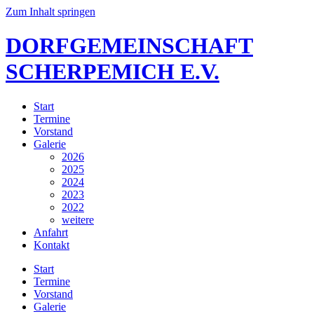
Zum Inhalt springen
DORFGEMEINSCHAFT
SCHERPEMICH E.V.
Start
Termine
Vorstand
Galerie
2026
2025
2024
2023
2022
weitere
Anfahrt
Kontakt
Start
Termine
Vorstand
Galerie