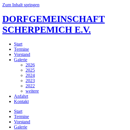
Zum Inhalt springen
DORFGEMEINSCHAFT
SCHERPEMICH E.V.
Start
Termine
Vorstand
Galerie
2026
2025
2024
2023
2022
weitere
Anfahrt
Kontakt
Start
Termine
Vorstand
Galerie