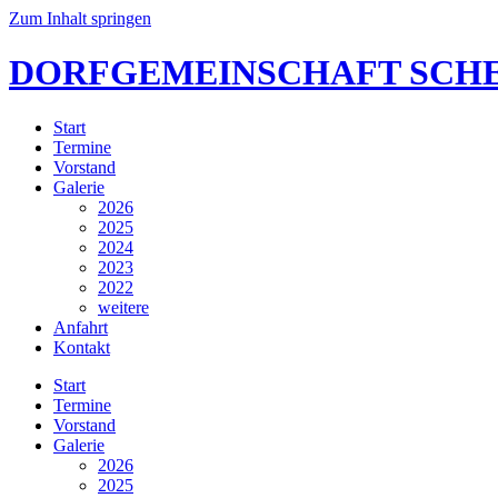
Zum Inhalt springen
DORFGEMEINSCHAFT SCHE
Start
Termine
Vorstand
Galerie
2026
2025
2024
2023
2022
weitere
Anfahrt
Kontakt
Start
Termine
Vorstand
Galerie
2026
2025