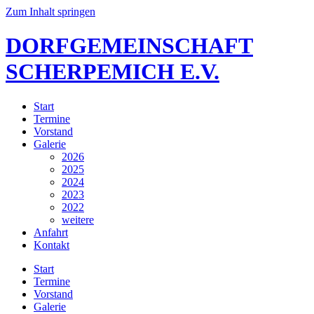
Zum Inhalt springen
DORFGEMEINSCHAFT
SCHERPEMICH E.V.
Start
Termine
Vorstand
Galerie
2026
2025
2024
2023
2022
weitere
Anfahrt
Kontakt
Start
Termine
Vorstand
Galerie